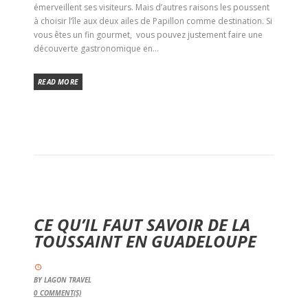
émerveillent ses visiteurs. Mais d’autres raisons les poussent
à choisir l’île aux deux ailes de Papillon comme destination. Si
vous êtes un fin gourmet, vous pouvez justement faire une
découverte gastronomique en...
READ MORE
CE QU’IL FAUT SAVOIR DE LA
TOUSSAINT EN GUADELOUPE
BY
LAGON TRAVEL
0
COMMENT(S)