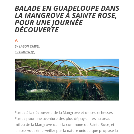
BALADE EN GUADELOUPE DANS
LA MANGROVE À SAINTE ROSE,
POUR UNE JOURNÉE
DÉCOUVERTE
BY
LAGON TRAVEL
0
COMMENT(S)
Partez à la découverte de la Mangrove et de ses richesses
Partez pour une aventure des plus dépaysantes au beau
milieu de la Mangrove dans la commune de Sainte-Rose, et
laissez-vous émerveiller par la nature unique que propose la