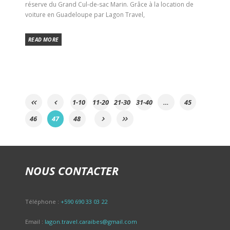
réserve du Grand Cul-de-sac Marin. Grâce à la location de
voiture en Guadeloupe par Lagon Travel,
READ MORE
1-10
11-20
21-30
31-40
…
45
46
47
48
NOUS CONTACTER
Téléphone :
+590 690 33 03 22
Email :
lagon.travel.caraibes@gmail.com