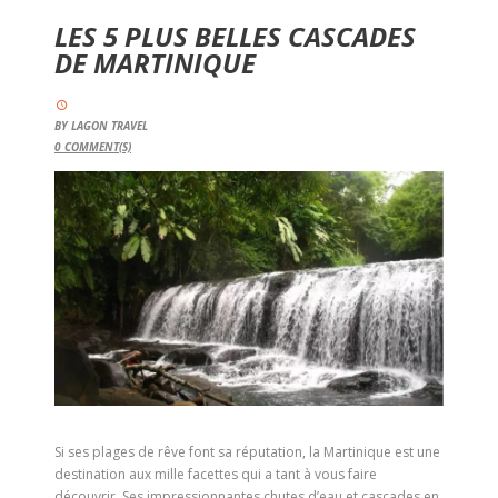
LES 5 PLUS BELLES CASCADES
DE MARTINIQUE
BY
LAGON TRAVEL
0
COMMENT(S)
Si ses plages de rêve font sa réputation, la Martinique est une
destination aux mille facettes qui a tant à vous faire
découvrir. Ses impressionnantes chutes d’eau et cascades en