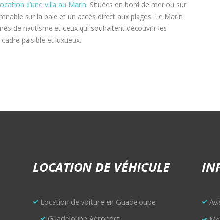
location d’une villa au Marin
. Situées en bord de mer ou sur
prenable sur la baie et un accès direct aux plages. Le Marin
nnés de nautisme et ceux qui souhaitent découvrir les
cadre paisible et luxueux.
LOCATION DE VÉHICULE
IN
Location de voiture en Guadeloupe
Avi
Guadeloupe Aéroport
Men