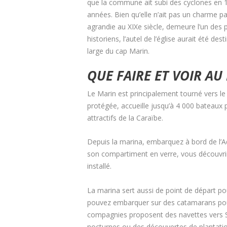
que la commune ait subi des cyclones en 1
années. Bien qu’elle n’ait pas un charme part
agrandie au XIXe siècle, demeure l’un des p
historiens, l’autel de l’église aurait été de
large du cap Marin.
QUE FAIRE ET VOIR AU
Le Marin est principalement tourné vers le
protégée, accueille jusqu’à 4 000 bateaux p
attractifs de la Caraïbe.
Depuis la marina, embarquez à bord de l’A
son compartiment en verre, vous découvrire
installé.
La marina sert aussi de point de départ po
pouvez embarquer sur des catamarans pour 
compagnies proposent des navettes vers Sa
nocturnes ou des découvertes de plantati