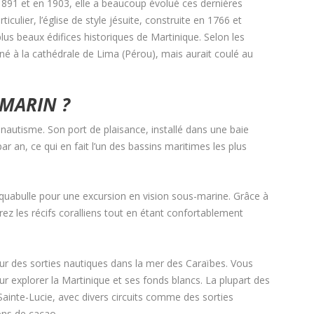
891 et en 1903, elle a beaucoup évolué ces dernières
iculier, l’église de style jésuite, construite en 1766 et
lus beaux édifices historiques de Martinique. Selon les
stiné à la cathédrale de Lima (Pérou), mais aurait coulé au
 MARIN ?
 nautisme. Son port de plaisance, installé dans une baie
ar an, ce qui en fait l’un des bassins maritimes les plus
quabulle pour une excursion en vision sous-marine. Grâce à
z les récifs coralliens tout en étant confortablement
ur des sorties nautiques dans la mer des Caraïbes. Vous
explorer la Martinique et ses fonds blancs. La plupart des
inte-Lucie, avec divers circuits comme des sorties
ons de cacao.