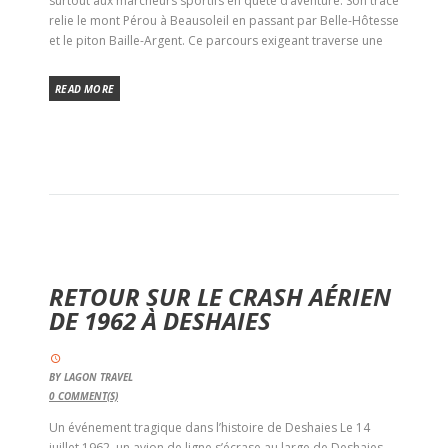
surtout aux marcheurs sportifs en quête d’aventure. Son tracé
relie le mont Pérou à Beausoleil en passant par Belle-Hôtesse
et le piton Baille-Argent. Ce parcours exigeant traverse une
READ MORE
RETOUR SUR LE CRASH AÉRIEN
DE 1962 À DESHAIES
BY
LAGON TRAVEL
0
COMMENT(S)
Un événement tragique dans l’histoire de Deshaies Le 14
juillet 1962, un avion de ligne s’écrase au large de Deshaies,