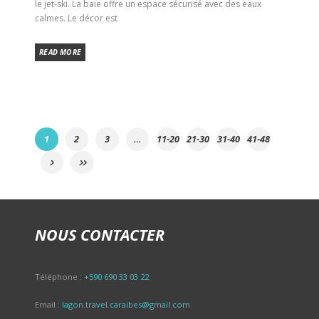
le jet-ski. La baie offre un espace sécurisé avec des eaux
calmes. Le décor est
READ MORE
1
2
3
…
11-20
21-30
31-40
41-48
NOUS CONTACTER
Téléphone :
+590 690 33 03 22
Email :
lagon.travel.caraibes@gmail.com