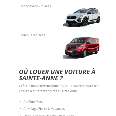
Monospace 7 places
Minibus 9 places
OÙ LOUER UNE VOITURE À
SAINTE-ANNE ?
Grâce à nos différents loueurs, vous pourrez louer une
voiture à différents points à Sainte-Anne :
Au Club Med.
Au village Pierre & Vacances.
Dans le centre-ville de Sainte-Anne.