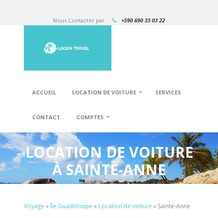
Nous Contacter par
+590 690 33 03 22
ACCUEIL
LOCATION DE VOITURE
SERVICES
CONTACT
COMPTES
LOCATION DE VOITURE
À SAINTE-ANNE
Voyage
»
Île Guadeloupe
»
Location de voiture
»
Sainte-Anne