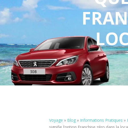
FRAN
LOC
Voyage
»
Blog
»
Informations Pratiques
»
signifie l’option Franchise zéro dans la loc