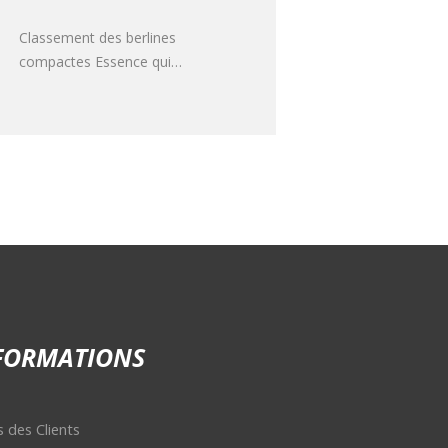
location
Classement des berlines
compactes Essence qui
consomment le moins de
carburant
FORMATIONS
s des Clients