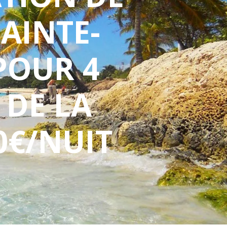
SAINTE-
POUR 4
 DE LA
0€/NUIT