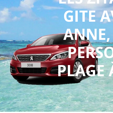
GITE A
ANNE,
PERSO
PLAGE 