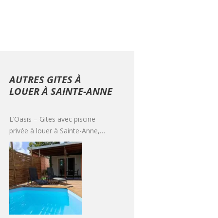
AUTRES GITES À
LOUER À SAINTE-ANNE
L’Oasis – Gites avec piscine
privée à louer à Sainte-Anne,
Guadeloupe pour 2 personnes à
partir de 80€/nuit