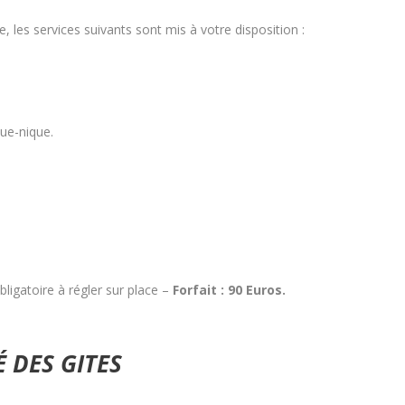
, les services suivants sont mis à votre disposition :
que-nique.
ligatoire à régler sur place –
Forfait : 90 Euros.
É DES GITES