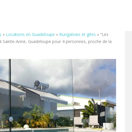
s
»
Locations en Guadeloupe
»
Bungalows et gites
»
“Les
e à Sainte-Anne, Guadeloupe pour 4 personnes, proche de la