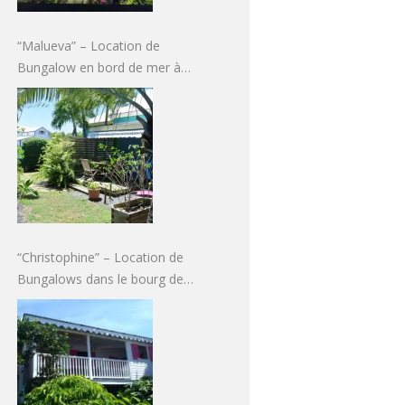
“Malueva” – Location de
Bungalow en bord de mer à
Sainte-Anne, Guadeloupe pour 2
à 4 personnes à partir de
50€/nuit
“Christophine” – Location de
Bungalows dans le bourg de
Sainte-Anne, Guadeloupe pour 2
à 7 personnes à partir de
42,85€/nuit