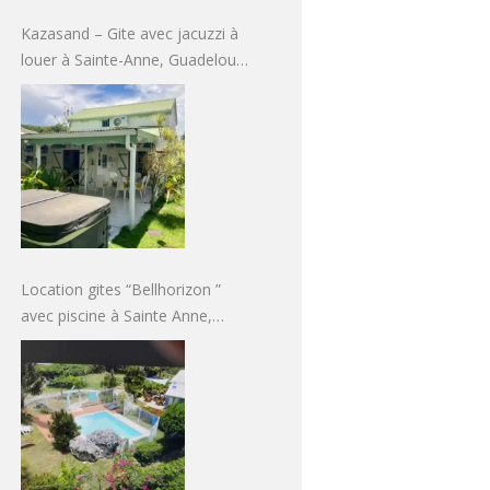
Kazasand – Gite avec jacuzzi à
louer à Sainte-Anne, Guadeloupe
pour 2 à 4 personnes à partir de
50€/nuit
Location gites “Bellhorizon ”
avec piscine à Sainte Anne,
Guadeloupe pour 2 à 5
personnes à partir de 54€/nuit