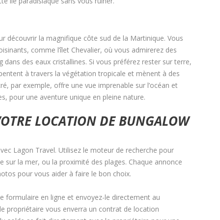
te île paradisiaque sans vous ruiner.
ur découvrir la magnifique côte sud de la Martinique. Vous
voisinants, comme l’îlet Chevalier, où vous admirerez des
 dans des eaux cristallines. Si vous préférez rester sur terre,
pentent à travers la végétation tropicale et mènent à des
, par exemple, offre une vue imprenable sur l’océan et
les, pour une aventure unique en pleine nature.
VOTRE LOCATION DE BUNGALOW
avec Lagon Travel. Utilisez le moteur de recherche pour
vue sur la mer, ou la proximité des plages. Chaque annonce
hotos pour vous aider à faire le bon choix.
le formulaire en ligne et envoyez-le directement au
 le propriétaire vous enverra un contrat de location