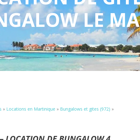
NGALOW LE MA
s
»
Locations en Martinique
»
Bungalows et gites (972)
»
 – LOCATION DE BUNGALOW 4