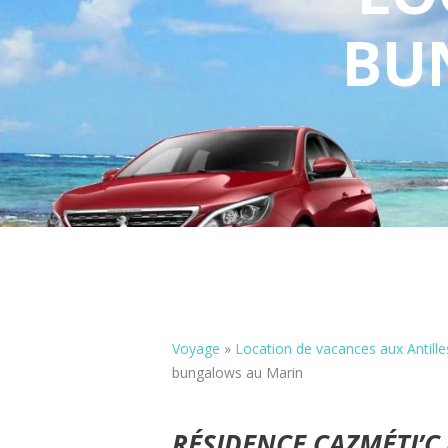
BU
Voyage
»
Location de vacances aux Antille
bungalows au Marin
RÉSIDENCE CAZMÉTI’C