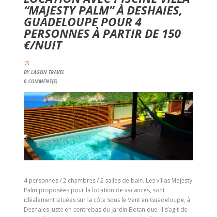
“MAJESTY PALM” À DESHAIES,
GUADELOUPE POUR 4
PERSONNES À PARTIR DE 150
€/NUIT
BY
LAGON TRAVEL
0
COMMENT(S)
4 personnes / 2 chambres / 2 salles de bain. Les villas Majesty
Palm proposées pour la location de vacances, sont
idéalement situées sur la côte Sous le Vent en Guadeloupe, à
Deshaies juste en contrebas du Jardin Botanique. Il s’agit de