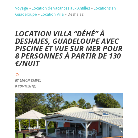
Voyage
»
Location de vacances aux Antilles
»
Locations en
Guadeloupe
»
Location Villa
»
Deshaies
LOCATION VILLA “DÉHÉ” À
DESHAIES, GUADELOUPE AVEC
PISCINE ET VUE SUR MER POUR
8 PERSONNES À PARTIR DE 130
€/NUIT
BY
LAGON TRAVEL
0
COMMENT(S)