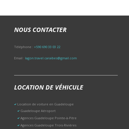
NOUS CONTACTER
Téléphone :
+590 690 33 03 22
Email :
lagon.travel.caraibes@gmail.com
LOCATION DE VÉHICULE
Location de voiture en Guadeloupe
Guadeloupe Aéroport
Agences Guadeloupe Pointe-à-Pitre
Agences Guadeloupe Trois-Rivières