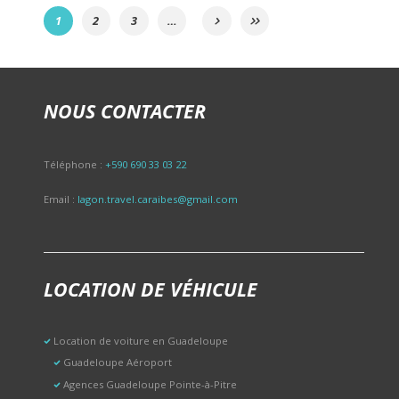
1
2
3
…
NOUS CONTACTER
Téléphone :
+590 690 33 03 22
Email :
lagon.travel.caraibes@gmail.com
LOCATION DE VÉHICULE
Location de voiture en Guadeloupe
Guadeloupe Aéroport
Agences Guadeloupe Pointe-à-Pitre