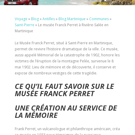
Voyage
»
Blog
»
Antilles
»
Blog Martinique
»
Communes
»
Saint-Pierre
»
Le musée Franck Perret à Rivière-Salée en
Martinique
Le Musée Franck Perret, situé à Saint-Pierre en Martinique,
permet de revivre l’histoire dramatique de la ville. Ce musée,
aussi appelé Mémorial de la catastrophe de 1902, honore les
victimes de l’éruption de la montagne Pelée, survenue le 8
mai 1902. Lieu de mémoire et de découverte, il conserve et
expose de nombreux vestiges de cette tragédie.
CE QU’IL FAUT SAVOIR SUR LE
MUSÉE FRANCK PERRET
UNE CRÉATION AU SERVICE DE
LA MÉMOIRE
Frank Perret, un vulcanologue et philanthrope américain, créa
ce musée en 1933 pour témoigner de la puissance