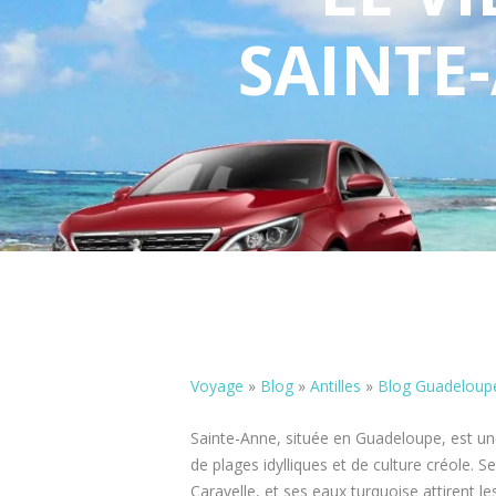
SAINTE
Voyage
»
Blog
»
Antilles
»
Blog Guadeloup
Sainte-Anne, située en Guadeloupe, est une
de plages idylliques et de culture créole. 
Caravelle, et ses eaux turquoise attirent 