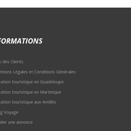
FORMATIONS
s des Clients
tions Légales et Conditions Générales
ation touristique en Guadeloupe
ation touristique en Martinique
ation touristique aux Antilles
og Voyage
lier une annonce