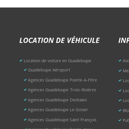
LOCATION DE VÉHICULE
IN
Location de voiture en Guadeloupe
Avi
Guadeloupe Aéroport
Men
Agences Guadeloupe Pointe-à-Pitre
Loc
Agences Guadeloupe Trois-Rivières
Loc
Agences Guadeloupe Deshaies
Loc
Agences Guadeloupe Le Gosier
Bl
Agences Guadeloupe Saint François
Pub