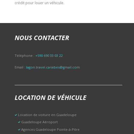
crédit pour louer un véhicule.
NOUS CONTACTER
Téléphone :
+590 690 33 03 22
Email :
lagon.travel.caraibes@gmail.com
LOCATION DE VÉHICULE
Location de voiture en Guadeloupe
Guadeloupe Aéroport
Agences Guadeloupe Pointe-à-Pitre