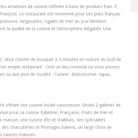
les amateurs de cuisine raffinée à base de produits frais. Il
t-François. Le restaurant est renommé pour ses plats français
s poissons, langoustes, cigales de mer du jour.Mention
uent la qualité de la cuisine et l’atmosphère élégante. Une
t, situé chemin de bouquet à 3 minutes en voiture du Golf de
’un simple restaurant : c’est un lieu convivial où vous pouvez
ttes ou aux jeux de société. Cuisine : Bistronomie, tapas,
é offrant une cuisine locale savoureuse. Située 2 galeries de
nnue pour sa cuisine Italienne, Française, Fruits de mer et
aison, une cuisine d’ici et d’ailleurs, des spécialités
 des charcuteries et fromages italiens, un large choix de
des sauces maisons.