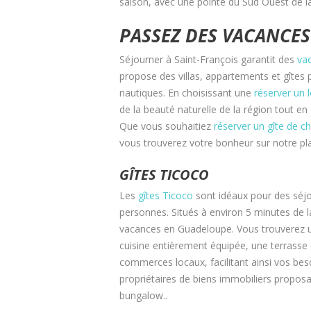
saison, avec une pointe du Sud Ouest de l
PASSEZ DES VACANCES
Séjourner à Saint-François garantit des
va
propose des villas, appartements et gîtes p
nautiques. En choisissant une
réserver un
de la beauté naturelle de la région tout e
Que vous souhaitiez
réserver un gîte de 
vous trouverez votre bonheur sur notre pl
GÎTES TICOCO
Les
gîtes Ticoco
sont idéaux pour des séjou
personnes. Situés à environ 5 minutes de la
vacances en Guadeloupe. Vous trouverez u
cuisine entièrement équipée, une terrasse 
commerces locaux, facilitant ainsi vos bes
propriétaires de biens immobiliers propos
bungalow..