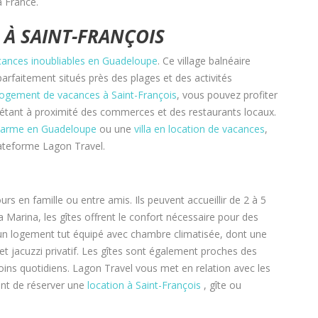
a France.
 À SAINT-FRANÇOIS
cances inoubliables en Guadeloupe
. Ce village balnéaire
arfaitement situés près des plages et des activités
 logement de vacances
à Saint-François
, vous pouvez profiter
n étant à proximité des commerces et des restaurants locaux.
charme en Guadeloupe
ou une
villa en location de vacances
,
ateforme Lagon Travel.
rs en famille ou entre amis. Ils peuvent accueillir de 2 à 5
 Marina, les gîtes offrent le confort nécessaire pour des
n logement tut équipé avec chambre climatisée, dont une
et jacuzzi privatif. Les gîtes sont également proches des
oins quotidiens. Lagon Travel vous met en relation avec les
ant de réserver une
location à Saint-François
, gîte ou