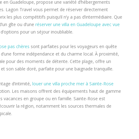
re en Guadeloupe, propose une variété d’hébergements
s. Lagon Travel vous permet de réserver directement
rix les plus compétitifs puisqu’il n’y a pas d’intermédiaire. Que
d’un gîte ou d’une
réserver une villa en Guadeloupe avec vue
 d’options pour un séjour inoubliable.
Rose pas chères
sont parfaites pour les voyageurs en quête
ez d’une forme indépendance et du charme local. À proximité,
ale pour des moments de détente. Cette plage, offre un
et son sable doré, parfaite pour une baignade tranquille.
tage d’intimité,
louer une villa proche mer à Sainte-Rose
ption. Les maisons offrent des équipements haut de gamme
es vacances en groupe ou en famille. Sainte-Rose est
écouvrir la région, notamment les sources thermales de
picale.