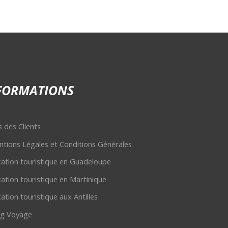
FORMATIONS
s des Clients
tions Légales et Conditions Générales
ation touristique en Guadeloupe
ation touristique en Martinique
ation touristique aux Antilles
og Voyage