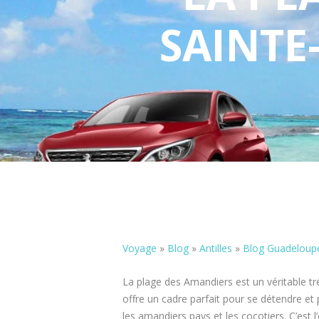
SAINTE
Voyage
»
Blog
»
Antilles
»
Blog Guadeloup
La plage des Amandiers est un véritable tr
offre un cadre parfait pour se détendre et p
les amandiers pays et les cocotiers. C’est l’