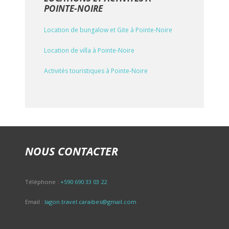
POINTE-NOIRE
Location de bungalow et Gite à Pointe-Noire
Location de villa à Pointe-Noire
Activités touristiques à Pointe-Noire
NOUS CONTACTER
Téléphone :
+590 690 33 03 22
Email :
lagon.travel.caraibes@gmail.com