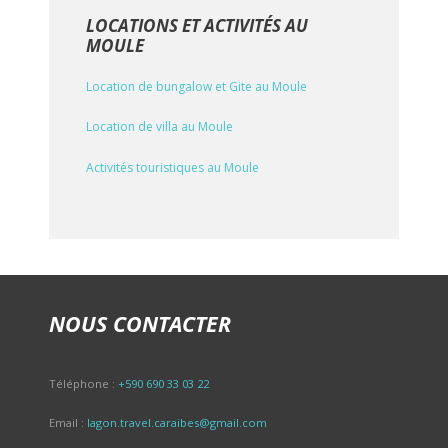
LOCATIONS ET ACTIVITÉS AU
MOULE
Location de bungalow et Gite au Moule
Location de villa au Moule
Activités touristiques au Moule
NOUS CONTACTER
Téléphone :
+590 690 33 03 22
Email :
lagon.travel.caraibes@gmail.com