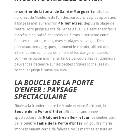
Le
sentier du Littoral de Sainte-Marguerite
, situé au
nord-est du Moule, reste l’un des parcours les plus appréciés.
Il longe la mer sur environ
4 kilomètres
, depuis la plage de
l’Autre Bord jusqu’au site de l’Anse à l’Eau. Ce sentier est facile
d’accès, bien balisé et accessible à tous. Il serpente entre
falaises calcaires, mangroves et plages sauvages. Des
panneaux pédagogiques jalonnent le chemin, offrant des
informations sur la faune, la flore et les dangers naturels,
comme l’érosion marine. En fin de parcours, les randonneurs
peuvent se détendre sur les petites criques rocheuses ou
continuer jusqu’à l’anse Maurice.
LA BOUCLE DE LA PORTE
D’ENFER : PAYSAGE
SPECTACULAIRE
Située à la frontière entre Le Moule et Anse-Bertrand, la
Boucle de la Porte d’Enfer
offre une randonnée
spectaculaire de
6 kilomètres aller-retour
. Le sentier part
de la célèbre
faille de la Porte d’Enfer
, un gouffre marin
impressionnant cerné de falaises. Vous marchez ensuite en