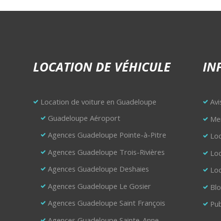
LOCATION DE VÉHICULE
IN
Location de voiture en Guadeloupe
Avi
Guadeloupe Aéroport
Men
Agences Guadeloupe Pointe-à-Pitre
Loc
Agences Guadeloupe Trois-Rivières
Loc
Agences Guadeloupe Deshaies
Loc
Agences Guadeloupe Le Gosier
Bl
Agences Guadeloupe Saint François
Pub
Agences Guadeloupe Sainte-Anne