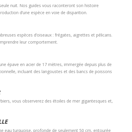
eule nuit. Nos guides vous raconteront son histoire
production d’une espèce en voie de disparition.
breuses espèces d’oiseaux : frégates, aigrettes et pélicans.
comprendre leur comportement.
une épave en acier de 17 mètres, immergée depuis plus de
tionnelle, incluant des langoustes et des bancs de poissons
R
biers, vous observerez des étoiles de mer gigantesques et,
LLE
une eau turquoise, profonde de seulement 50 cm, entourée