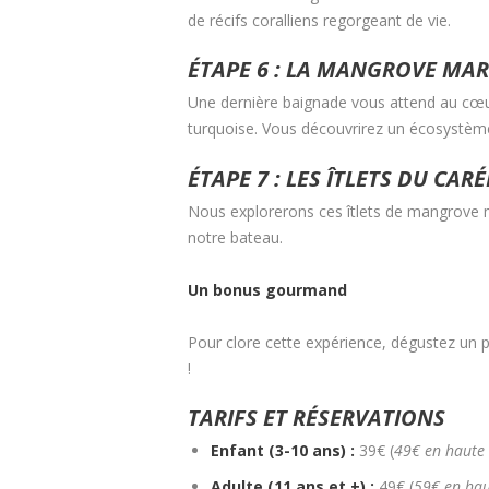
de récifs coralliens regorgeant de vie.
ÉTAPE 6 : LA MANGROVE MAR
Une dernière baignade vous attend au cœur
turquoise. Vous découvrirez un écosystème
ÉTAPE 7 : LES ÎTLETS DU CAR
Nous explorerons ces îtlets de mangrove ma
notre bateau.
Un bonus gourmand
Pour clore cette expérience, dégustez un p
!
TARIFS ET RÉSERVATIONS
Enfant (3-10 ans) :
39€ (
49€ en haute 
Adulte (11 ans et +) :
49€ (
59€ en hau