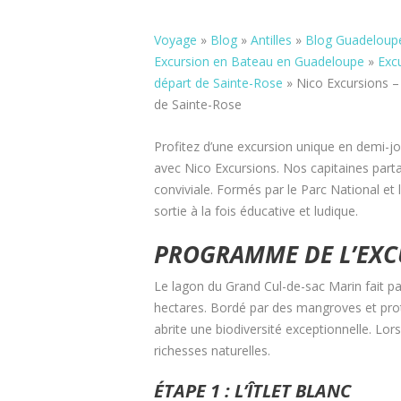
Voyage
»
Blog
»
Antilles
»
Blog Guadeloup
Excursion en Bateau en Guadeloupe
»
Exc
départ de Sainte-Rose
»
Nico Excursions –
de Sainte-Rose
Profitez d’une excursion unique en demi-j
avec Nico Excursions. Nos capitaines part
conviviale. Formés par le Parc National et 
sortie à la fois éducative et ludique.
PROGRAMME DE L’EXC
Le lagon du Grand Cul-de-sac Marin fait pa
hectares. Bordé par des mangroves et proté
abrite une biodiversité exceptionnelle. Lor
richesses naturelles.
ÉTAPE 1 : L’ÎTLET BLANC