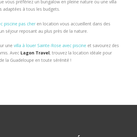
Que vous préfériez un bungalow en pleine nature ou une villa
s adaptées à tous les budgets.
c piscine pas cher
en location vous accueillent dans des
n séjour reposant au plus près de la nature.
our une
villa à louer Sainte-Rose avec piscine
et savourez des
 amis. Avec
Lagon Travel
, trouvez la location idéale pour
 de la Guadeloupe en toute sérénité !