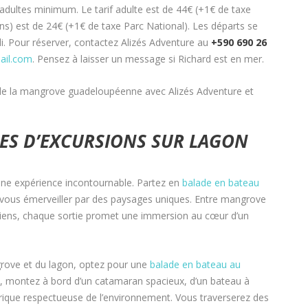
 adultes minimum. Le tarif adulte est de 44€ (+1€ de taxe
ans) est de 24€ (+1€ de taxe Parc National). Les départs se
di. Pour réserver, contactez Alizés Adventure au
+590 690 26
ail.com
. Pensez à laisser un message si Richard est en mer.
 de la mangrove guadeloupéenne avec Alizés Adventure et
RES D’EXCURSIONS SUR LAGON
une expérience incontournable. Partez en
balade en bateau
z-vous émerveiller par des paysages uniques. Entre mangrove
alliens, chaque sortie promet une immersion au cœur d’un
rove et du lagon, optez pour une
balade en bateau au
re, montez à bord d’un catamaran spacieux, d’un bateau à
que respectueuse de l’environnement. Vous traverserez des