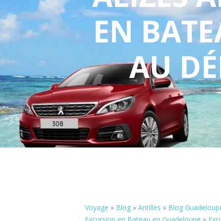
EN BAT
AU DÉ
Voyage
»
Blog
»
Antilles
»
Blog Guadeloup
Excursion en Bateau en Guadeloupe
»
Exc