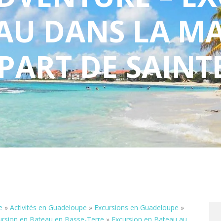
EAU DANS LA M
PART DE SAINT
e
»
Activités en Guadeloupe
»
Excursions en Guadeloupe
»
ursion en Bateau en Basse-Terre
»
Excursion en Bateau au