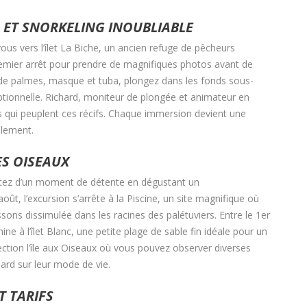
S ET SNORKELING INOUBLIABLE
ous vers l’îlet La Biche, un ancien refuge de pêcheurs
 premier arrêt pour prendre de magnifiques photos avant de
s de palmes, masque et tuba, plongez dans les fonds sous-
ptionnelle. Richard, moniteur de plongée et animateur en
s qui peuplent ces récifs. Chaque immersion devient une
llement.
ES OISEAUX
fitez d’un moment de détente en dégustant un
août, l’excursion s’arrête à la Piscine, un site magnifique où
ons dissimulée dans les racines des palétuviers. Entre le 1er
ine à l’îlet Blanc, une petite plage de sable fin idéale pour un
ection l’île aux Oiseaux où vous pouvez observer diverses
hard sur leur mode de vie.
T TARIFS