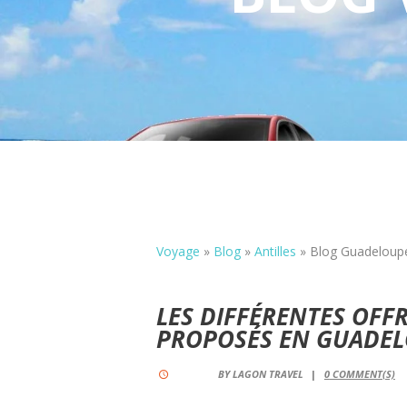
Voyage
»
Blog
»
Antilles
»
Blog Guadeloup
LES DIFFÉRENTES OFF
PROPOSÉS EN GUADE
BY
LAGON TRAVEL
0
COMMENT(S)