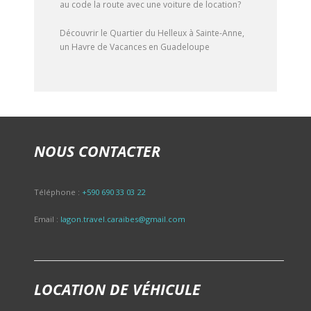
au code la route avec une voiture de location?
Découvrir le Quartier du Helleux à Sainte-Anne,
un Havre de Vacances en Guadeloupe
NOUS CONTACTER
Téléphone :
+590 690 33 03 22
Email :
lagon.travel.caraibes@gmail.com
LOCATION DE VÉHICULE