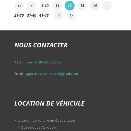
1-10
11
12
13
14
…
21-30
31-40
41-48
NOUS CONTACTER
Téléphone :
+590 690 33 03 22
Email :
lagon.travel.caraibes@gmail.com
LOCATION DE VÉHICULE
Location de voiture en Guadeloupe
Guadeloupe Aéroport