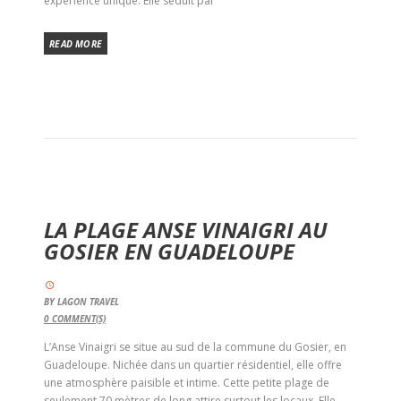
expérience unique. Elle séduit par
READ MORE
LA PLAGE ANSE VINAIGRI AU
GOSIER EN GUADELOUPE
BY
LAGON TRAVEL
0
COMMENT(S)
L’Anse Vinaigri se situe au sud de la commune du Gosier, en
Guadeloupe. Nichée dans un quartier résidentiel, elle offre
une atmosphère paisible et intime. Cette petite plage de
seulement 70 mètres de long attire surtout les locaux. Elle